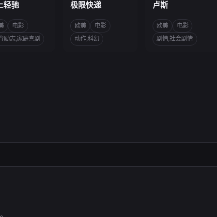
上轻驰
极限快递
卢斯
美
电影
欧美
电影
欧美
电影
育励志,家庭喜剧
动作,科幻
剧情,社会剧情
。