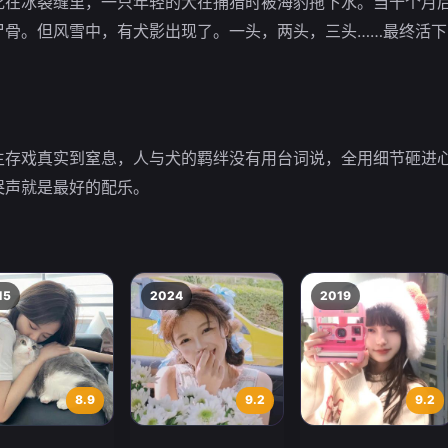
死在冰裂缝里，一只年轻的犬在捕猎时被海豹拖下水。当十个月
尸骨。但风雪中，有犬影出现了。一头，两头，三头……最终活下
生存戏真实到窒息，人与犬的羁绊没有用台词说，全用细节砸进
哭声就是最好的配乐。
15
2024
2019
8.9
9.2
9.2