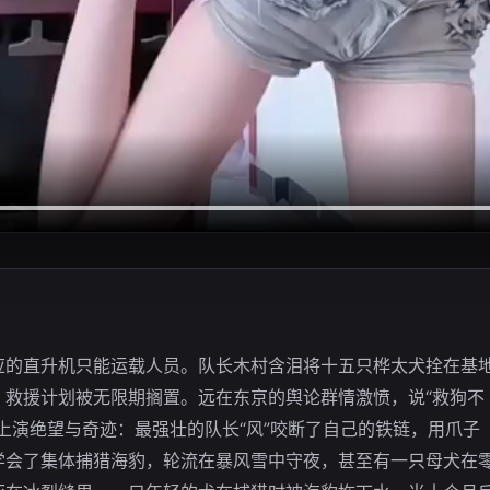
应的直升机只能运载人员。队长木村含泪将十五只桦太犬拴在基
，救援计划被无限期搁置。远在东京的舆论群情激愤，说“救狗不
上演绝望与奇迹：最强壮的队长“风”咬断了自己的铁链，用爪子
学会了集体捕猎海豹，轮流在暴风雪中守夜，甚至有一只母犬在