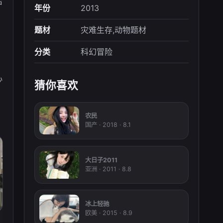
后
年份
2013
题材
灾难生存,动物题材
分类
科幻冒险
心
猜你喜欢
农民
国产 · 2018 · 8.1
大日子2011
亚洲 · 2011 · 8.8
冰上轻驰
欧美 · 2015 · 8.9