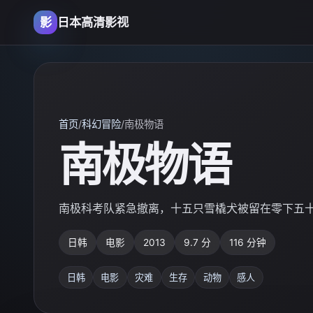
影
日本高清影视
首页
/
科幻冒险
/
南极物语
南极物语
南极科考队紧急撤离，十五只雪橇犬被留在零下五
日韩
电影
2013
9.7 分
116 分钟
日韩
电影
灾难
生存
动物
感人