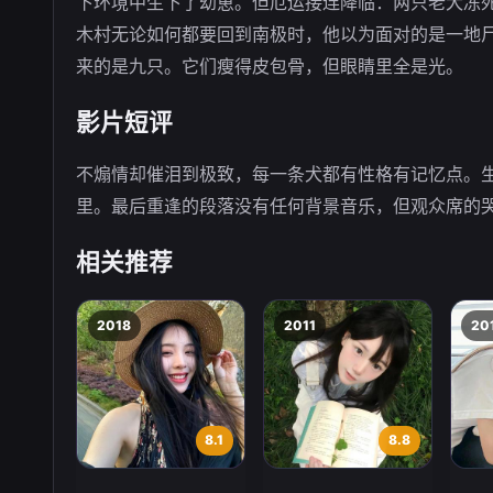
下环境中生下了幼崽。但厄运接连降临：两只老犬冻
木村无论如何都要回到南极时，他以为面对的是一地
来的是九只。它们瘦得皮包骨，但眼睛里全是光。
影片短评
不煽情却催泪到极致，每一条犬都有性格有记忆点。
里。最后重逢的段落没有任何背景音乐，但观众席的
相关推荐
2018
2011
20
8.1
8.8