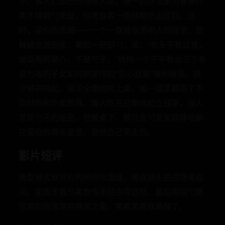
手，客人们却已经陆续入席。唯一的办法是用普通外
卖不锈钢勺来做，但老食客一眼就能吃出区别。这
时，梁伯的遗孀——一个一直被当透明人的继室，颤
巍巍走进厨房，拿起一把铝勺，说：“老头子教过我，
做菜用的是心，不是勺子。”她用一个下午教会三个各
自为政的子女如何把家传的“空心豆腐”做到极致。除
夕钟声响起，满汉全席按时上桌，每一道菜都用了不
同材质的外卖厨具。客人吃完后集体起立鼓掌，没人
发现勺子的秘密。但餐桌下，那只金勺安安静静地躺
在梁伯的骨灰盒里，是他自己带走的。
影片短评
典型港式贺岁片的热闹与温情，美食镜头拍得馋哭观
众。家族矛盾与美食传承结合得自然，最后用铝勺做
豆腐的段落堪称神来之笔，笑着笑着就鼻酸了。