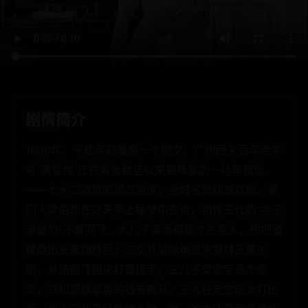
剧情简介
1999年，千禧年前最后一个除夕。广州西关百年老字
号“满堂楼”正在筹备建店以来最隆重的一场年夜饭
——七十二道菜的满汉全席，全城名流翘首以盼。掌
门人梁伯却在这天早上睡梦中去世，祖传三代的“金玉
满堂勺”不翼而飞。大儿子梁添福是个生意人，想把酒
楼盘出去套现移民；二女儿梁咏梅是米其林三星主
厨，从法国飞回来打算接手；三儿子梁家宝是个混
混，只知道偷家里的钱去赌马。三人在灵堂前大打出