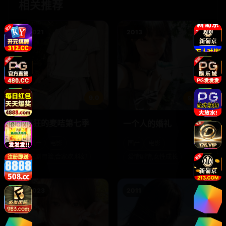
相关推荐
2021
2013
9.0
9.3
疯狂的麦咭第七季
一个人的婚礼
国产
电影
国产
电影
喜剧冒险,合家欢,科幻
爱情剧情,女性成长
2023
2011