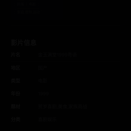
马术学院第一季
欧美
电影
家庭,冒险,运动
影片信息
片名
金玉满堂1999粤语
地区
国产
类型
电影
年份
1999
题材
贺岁喜剧,美食,家族商战
分类
喜剧娱乐