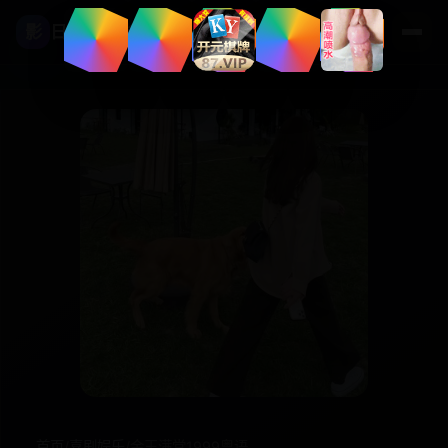
影
日本高清影视
首页
/
喜剧娱乐
/
金玉满堂1999粤语