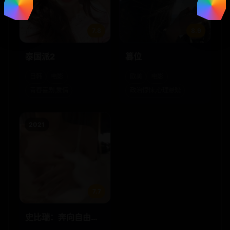
7.8
8.9
泰国派2
篡位
日韩
电影
欧美
电影
青春喜剧,爱情
政治惊悚,心理悬疑
2021
7.7
史比瑞：奔向自由：