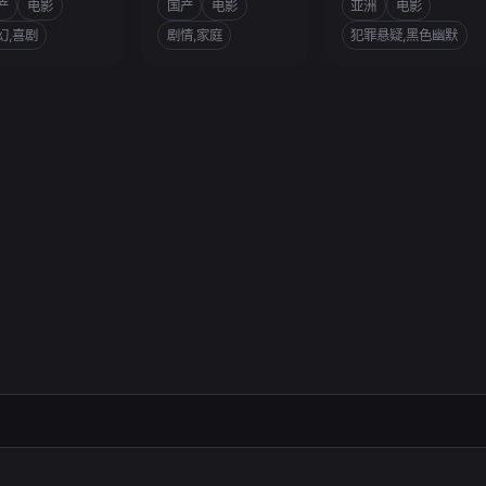
产
电影
国产
电影
亚洲
电影
幻,喜剧
剧情,家庭
犯罪悬疑,黑色幽默