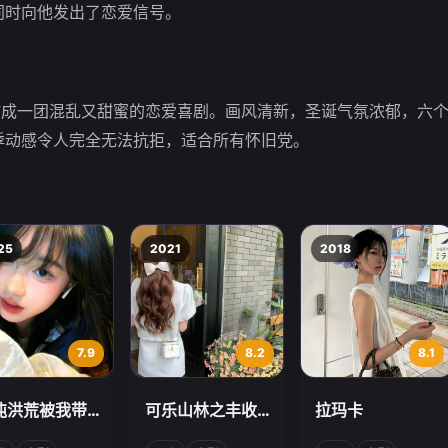
同时向他发出了恋爱信号。
缩成一团混乱又甜蜜的恋爱喜剧。画风清新，圣诞气氛浓郁，六
悸动感令人完全无法抗拒，适合所有怀旧党。
25
2021
2018
7.9
8.2
8.1
沌洪荒被我带
可乐山林之丰收
拉玛卡
了
的季节