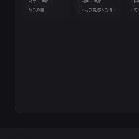
欧美
电影
国产
电影
国
战争,剧情
乡村教育,感人剧情
奇