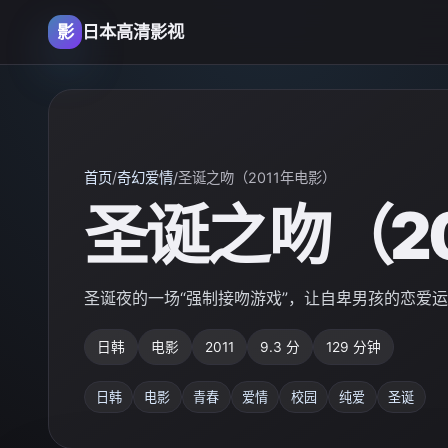
影
日本高清影视
首页
/
奇幻爱情
/
圣诞之吻（2011年电影）
圣诞之吻（2
圣诞夜的一场“强制接吻游戏”，让自卑男孩的恋爱
日韩
电影
2011
9.3 分
129 分钟
日韩
电影
青春
爱情
校园
纯爱
圣诞