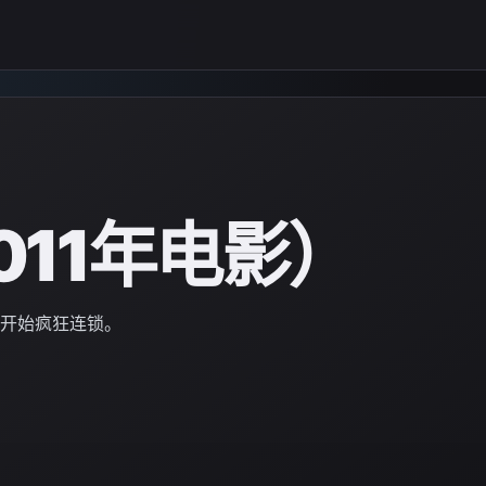
011年电影）
运开始疯狂连锁。