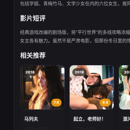
包括学姐、青梅竹马、文学少女在内的六位女生，竟
影片短评
经典游戏改编的剧场版，将“平行世界”的多线攻略浓
女主各有魅力。虽然不是严肃电影，但那份冬日里的
相关推荐
2018
2018
20
7.8
8.6
马列夫
起立，老师好！
混
偏