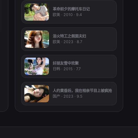
革命前夕的摩托车日记
欧美 · 2010 · 9.4
浴火特工之假面夫妇
欧美 · 2023 · 8.7
好朋友雪中欢聚
日韩 · 2015 · 7.7
人约黄昏后，我在相亲节目上被疯抢
国产 · 2023 · 9.5