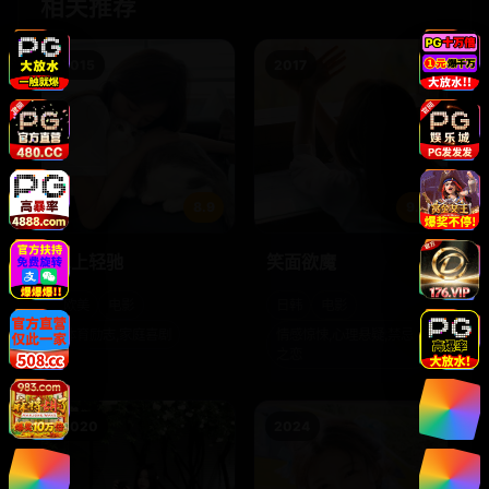
相关推荐
2015
2017
8.9
9.5
冰上轻驰
笑面欲魔
欧美
电影
日韩
电影
体育励志,家庭喜剧
情感惊悚,心理悬疑,禁忌
之恋
2020
2024