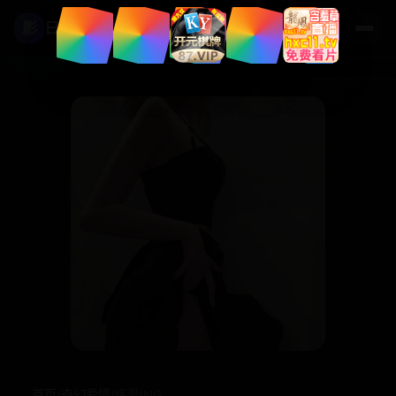
影
日本高清影视
首页
/
奇幻爱情
/
练爱ING