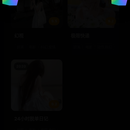
9.5
9.2
幻视
极限快递
欧美
电影
科幻,爱情
欧美
电影
动作,科幻
2020
9.2
24小时脱单日记