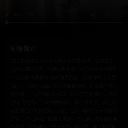
剧情简介
32岁的模组工程师李大纲相亲失败36次，每次都在
30秒内把天聊死。他病急乱投医，在某APP上找到了
一位自称“恋爱教练”的女演员阿淼，花钱请她当“恋爱
陪练”，模拟从搭讪到分手的全部场景。阿淼是个十八
线小演员，急需用钱还网贷，两人签了“纯商业、不涉
感情”的合同。于是各种荒诞的“练习”开始了：在商场
假装情侣吵架测试路人反应、在KTV模拟“第一次去对
方家”、在民政局门口练习求婚。李大纲把恋爱当数学
题拆解，阿淼每次入戏太深又被迫出戏，两人越来越