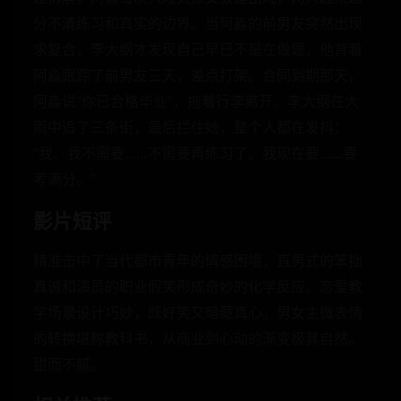
分不清练习和真实的边界。当阿淼的前男友突然出现
求复合，李大纲才发现自己早已不是在做题，他背着
阿淼跟踪了前男友三天，差点打架。合同到期那天，
阿淼说“你已合格毕业”，拖着行李离开。李大纲在大
雨中追了三条街，最后拦住她，整个人都在发抖：
“我、我不需要……不需要再练习了。我现在要……要
考满分。”
影片短评
精准击中了当代都市青年的情感困境，直男式的笨拙
真诚和演员的职业假笑形成奇妙的化学反应。恋爱教
学场景设计巧妙，既好笑又暗藏真心。男女主微表情
的转换堪称教科书，从商业到心动的渐变极其自然。
甜而不腻。