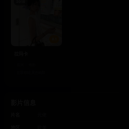
2018
8.1
拉玛卡
亚洲
电影
犯罪悬疑,黑色幽默
影片信息
片名
元佬
地区
欧美