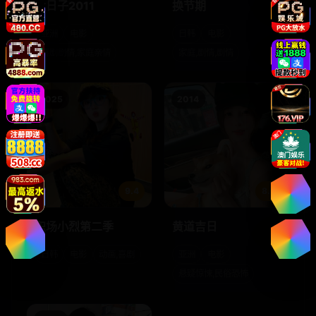
大日子2011
换节期
亚洲
电影
日韩
电影
喜剧剧情,家庭亲情
家庭,剧情,剧情
2025
2014
9.4
8.0
职场小烈第二季
黄道吉日
日韩
电影
动画,喜剧
亚洲
电影
悬疑惊悚,民俗恐怖