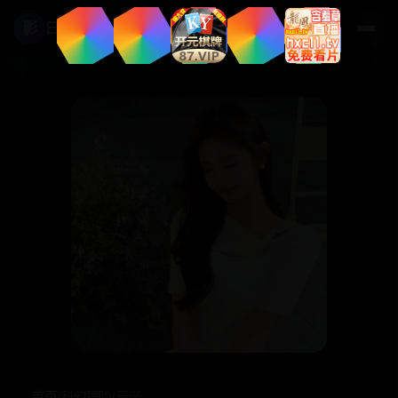
影
日本高清影视
首页
/
科幻冒险
/
元佬