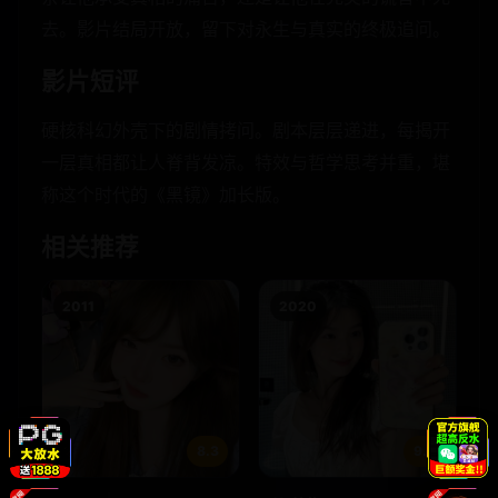
去。影片结局开放，留下对永生与真实的终极追问。
影片短评
硬核科幻外壳下的剧情拷问。剧本层层递进，每揭开
一层真相都让人脊背发凉。特效与哲学思考并重，堪
称这个时代的《黑镜》加长版。
相关推荐
2011
2020
8.3
9.4