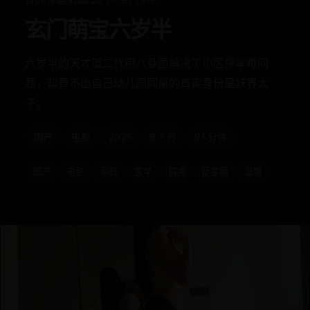
玄门萌宝六岁半
六岁半的天才道二代用八卦图解决了小区停车难问
题，却算不出自己幼儿园同桌的真实身份是妖界太
子。
国产
电影
2025
9.7 分
91 分钟
国产
电影
萌娃
玄学
搞笑
反差萌
温馨