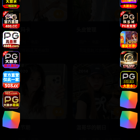
8.1
8.1
拉玛卡
头皮管理
亚洲
电影
国产
电影
犯罪悬疑,黑色幽默
荒诞喜剧,社会讽刺
2020
2014
9.4
9.6
换节期
温哥华的朝日
日韩
电影
日韩
电影
运动,剧情