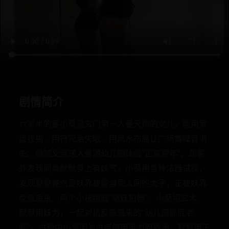
剧情简介
六岁半的姜小葵是玄门第一人姜天师的女儿，能用罗
盘找猫、用符咒治失眠、用风水布局让广场舞噪音消
失。她被父亲送入普通幼儿园体验“正常童年”，却意
外发现同桌默默身上有妖气。小葵用各种法器试探，
发现默默竟然是妖界被偷渡到人间的太子，正被妖界
反派追杀。两个小孩组成“驱妖拍档”，小葵用玄术、
默默用妖力，一起对抗反派派来的“幼儿园卧底老
师”。过程中小葵因为过度使用灵力而昏迷，默默用千