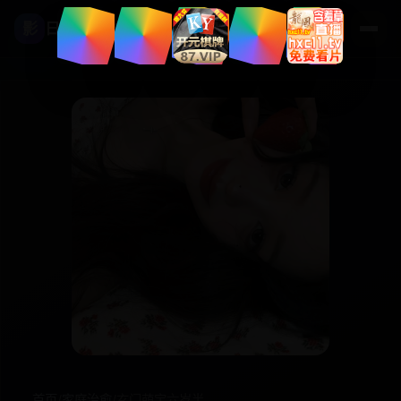
影
日本高清影视
首页
/
家庭治愈
/
玄门萌宝六岁半