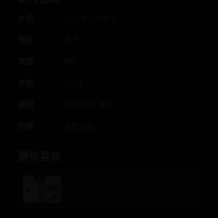
片名
玄门萌宝六岁半
地区
国产
类型
电影
年份
2025
题材
奇幻,喜剧,家庭
分类
家庭治愈
猜你喜欢
拉玛卡
亚洲 · 2018 · 8.1