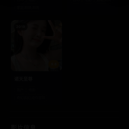
家庭,剧情,剧情
2019
9.6
诸天至尊
国产
电影
奇幻玄幻,动作冒险
影片信息