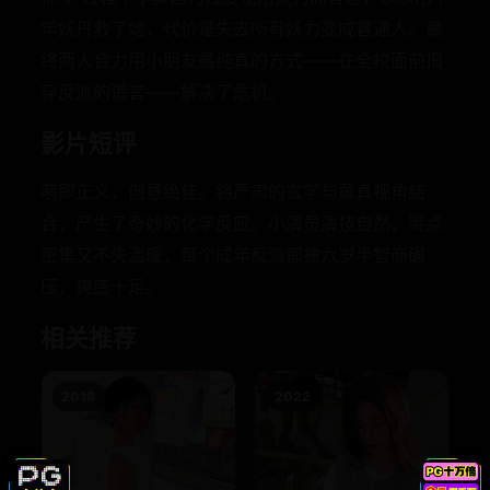
年妖丹救了她，代价是失去所有妖力变成普通人。最
终两人合力用小朋友最纯真的方式——在全校面前揭
穿反派的谎言——解决了危机。
影片短评
萌即正义，创意绝佳。将严肃的玄学与童真视角结
合，产生了奇妙的化学反应。小演员演技自然，笑点
密集又不失温暖，每个成年反派都被六岁半智商碾
压，爽感十足。
相关推荐
2018
2022