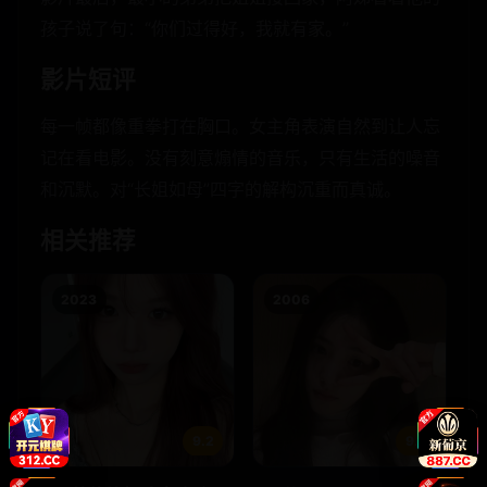
孩子说了句：“你们过得好，我就有家。”
影片短评
每一帧都像重拳打在胸口。女主角表演自然到让人忘
记在看电影。没有刻意煽情的音乐，只有生活的噪音
和沉默。对“长姐如母”四字的解构沉重而真诚。
相关推荐
2023
2006
9.2
9.7