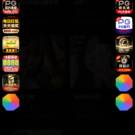
少帅的终极追妻攻略
伙伴儿
国产
电影
国产
电影
爱情喜剧,民国甜宠
乡村剧情,儿童成长
2019
2021
9.5
7.6
恐惧之眼
陪你很久很久
欧美
电影
国产
电影
超自然恐怖,心理惊悚
爱情剧情,生活流