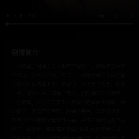
剧情简介
长姐如母。阿娣十二岁那年父母双亡，她辍学养活五
个弟妹。她捡过垃圾、卖过血、嫁给大她三十岁的瘸
子换彩礼供弟妹上学。弟妹们一个个考上大学、成家
立业，成为医生、律师、商人。而阿娣却早早衰老，
一身病痛。六十岁寿宴上，弟妹们商量后告诉她：给
她找了一家高档养老院。阿娣没有哭，只是点点头。
养老院里她抱着父母遗像发呆，护工在她的枕头下发
现了一沓存折：每本都是弟妹们小时候的学费记录。
影片最后，最小的弟弟把姐姐接回家，阿娣看着他的