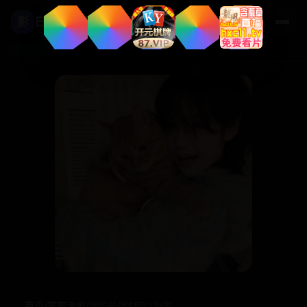
影
日本高清影视
首页
/
家庭治愈
/
我的长姐$何以为家