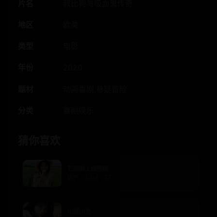
片名
叔比狗与吸血鬼传奇
地区
欧美
类型
电影
年份
2020
题材
动画喜剧,悬疑冒险
分类
喜剧娱乐
猜你喜欢
石榴树上结樱桃
国产 · 2018 · 7.7
山城小生