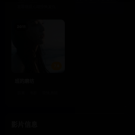
犯罪悬疑,心理惊悚,复仇
2011
7.8
班的磨坊
欧美
电影
惊悚,悬疑
影片信息