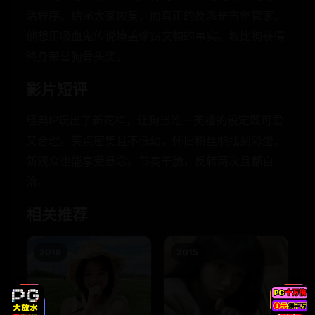
活程序。结尾大家恢复，而真正的反派是古堡管家，
他想用吸血鬼传说掩盖偷窃文物的事实。叔比狗获得
终身荣誉狗骨头奖。
影片短评
经典IP玩出了新花样，让狗当唯一英雄的设定既可爱
又合理。笑点密集且不低幼，怀旧粉丝能找到彩蛋，
新观众也能享受悬念。节奏干脆，反转两次且都自
洽。
相关推荐
2018
2015