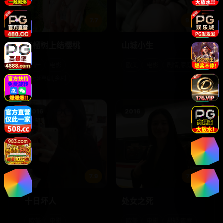
7.7
9.8
石榴树上结樱桃
山城小生
国产
电影
欧美
电影
剧情,家庭
荒诞喜剧,乡村
2016
2016
7.9
7.9
十日坏人
处女之死
欧美
电影
欧美
电影
悬疑,青春