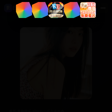
影
日本高清影视
首页
/
喜剧娱乐
/
叔比狗与吸血鬼传奇