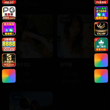
奇幻爱情,都市童话
抗战动作,热血,传奇
2019
2020
8.1
9.4
女黑手党2
换节期
欧美
电影
日韩
电影
犯罪,动作,剧情
家庭,剧情,剧情
2018