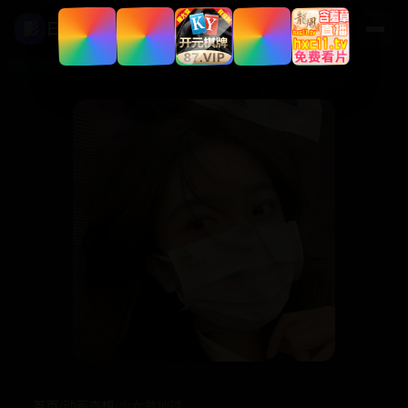
影
日本高清影视
首页
/
动画奇想
/
少女救地球