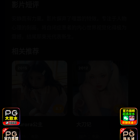
影片短评
安静而有力量。影片摒弃了喧嚣的特效，专注于人物
心理的刻画，将自闭症患者的内心世界视觉化得极为
震撼，结尾那束光代表新生。
相关推荐
2015
2012
8.7
9.3
Aurora公主
大刀记
日韩
电影
国产
电影