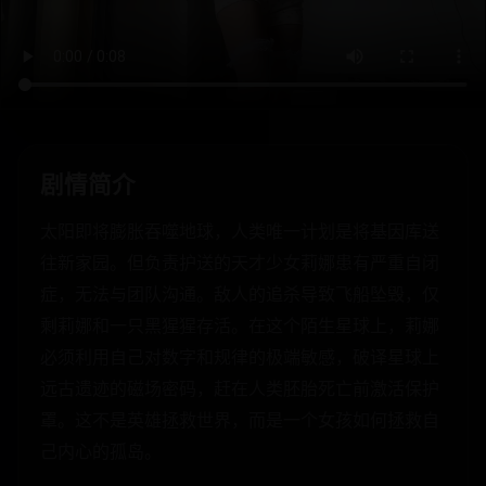
剧情简介
太阳即将膨胀吞噬地球，人类唯一计划是将基因库送
往新家园。但负责护送的天才少女莉娜患有严重自闭
症，无法与团队沟通。敌人的追杀导致飞船坠毁，仅
剩莉娜和一只黑猩猩存活。在这个陌生星球上，莉娜
必须利用自己对数字和规律的极端敏感，破译星球上
远古遗迹的磁场密码，赶在人类胚胎死亡前激活保护
罩。这不是英雄拯救世界，而是一个女孩如何拯救自
己内心的孤岛。