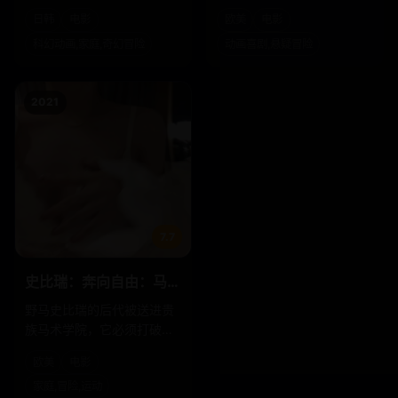
不是静香，而是胖虎。
积木拼出破案线索。
日韩
电影
欧美
电影
科幻动画,家庭,奇幻冒险
动画喜剧,悬疑冒险
2021
7.7
史比瑞：奔向自由：马术
学院第一季
野马史比瑞的后代被送进贵
族马术学院，它必须打破血
统论，证明野马也能拿下冠
欧美
电影
军杯。
家庭,冒险,运动