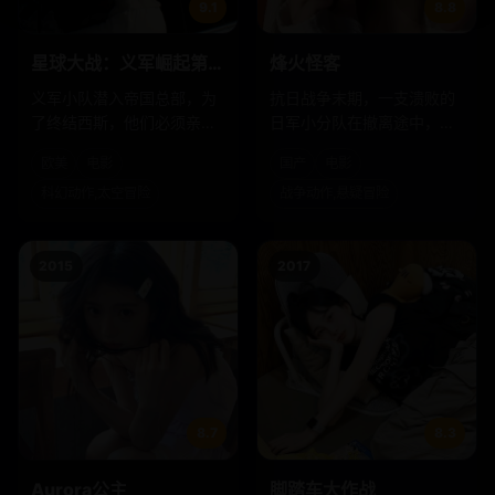
9.1
8.8
星球大战：义军崛起第四
烽火怪客
季
义军小队潜入帝国总部，为
抗日战争末期，一支溃败的
了终结西斯，他们必须亲手
日军小分队在撤离途中，意
摧毁自己的家园星球。
外发现一座隐藏着惊天秘密
欧美
电影
国产
电影
的清代烽火台，杀机四伏。
科幻动作,太空冒险
战争动作,悬疑冒险
2015
2017
8.7
8.3
Aurora公主
脚踏车大作战