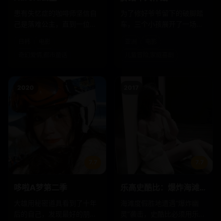
患有失忆症的咖啡师坚信自
为了修好爷爷留下的破脚踏
己是落难公主，直到一位侦
车，三个小孩展开了一场穿
探找上门来说她是失踪的王
越小镇的奇幻大冒险。
日韩
电影
亚洲
电影
妃。
奇幻爱情,都市童话
儿童冒险,家庭喜剧
2020
2017
7.7
7.7
哆啦A梦第二季
乐高史酷比：爆炸海滩盛
会
大雄用秘密道具看到了十年
海滩度假胜地遭遇“爆炸幽
后的自己，发现最好的朋友
灵”袭击，史酷比必须用乐高