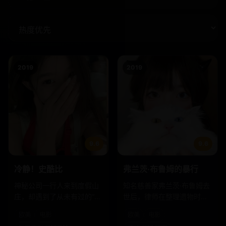
2019
2019
9.6
9.6
冷静！史酷比
弗兰茨·布鲁姆的暴行
神秘公司一行人来到度假山
知名慈善家弗兰茨·布鲁姆去
庄，却遇到了从未有过的“不
世后，律师在整理遗物时发
吓人”的鬼。
现了一份编号到“247”的“改
欧美
电影
欧美
电影
造档案”。