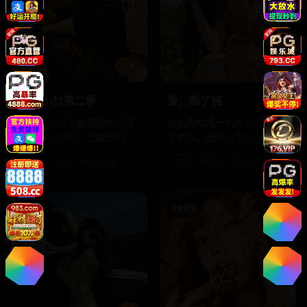
9.4
9.1
职场小烈第二季
爱，断了线
社畜熊猫烈子被空降的AI总
她和男友唯一的合影被P掉
监折磨到崩溃，觉醒后的她
了男友，因为一个月后，全
决定用动物本性反抗算法压
世界都会忘记他。
日韩
电影
动画,喜剧
日韩
电影
爱情,奇幻
榨。
2018
2008