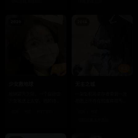
动画喜剧,悬疑冒险
惊悚,悬疑,犯罪
2020
2018
9.5
9.5
少女救地球
无主之城
地球毁灭之际，一个自闭症
一架坠机将幸存者带到一座
少女被送上太空，她的特殊
地图上不存在的废弃城市，
脑电波是重启人类的唯一密
他们发现城中隐藏着嗜血的
欧美
电影
科幻,冒险
欧美
电影
码。
怪物与更可怕的人性之恶。
悬疑惊悚,生存冒险