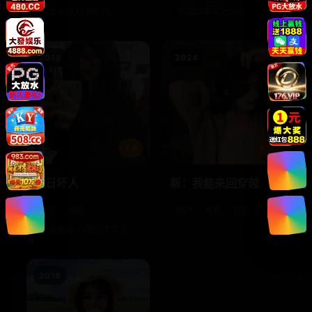
荒诞喜剧,社会讽刺
家庭剧情,文艺剧情
2016
2024
7.9
8.9
十日坏人
新：我能来回穿越
欧美
电影
国产
电影
科幻,喜剧
犯罪悬疑,心理惊悚,复仇
2018