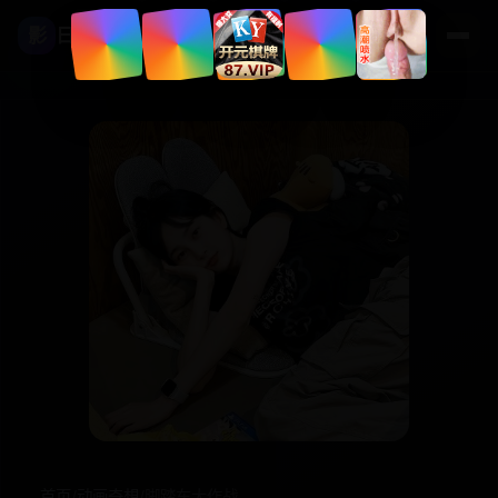
影
日本高清影视
首页
/
动画奇想
/
脚踏车大作战