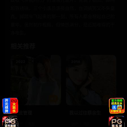
致敬《伴我同行》的温情儿童片，充满了稻田、蝉鸣
和铁锈味。三个小演员演技自然，台词搞笑又不失童
真。脚踏车飞起来的那一刻，所有人都会想起自己的
童年。虽然制作粗糙，但情感满分，是近期难得的干
净电影。
相关推荐
2022
2014
8.1
9.4
头皮管理
我以过往祭余生
国产
电影
国产
电影