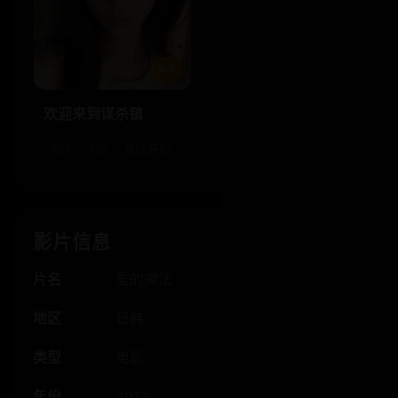
8.7
欢迎来到谋杀镇
欧美
电影
悬疑,喜剧
影片信息
片名
爱的魔法
地区
日韩
类型
电影
年份
2013