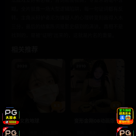
法庭戏爱好者必看，台词密度极高，专业术语毫不含
糊。全片就像一场大型逻辑陷阱，每一句证词都有反
转。主角从辩护者沦为嫌疑人的心理转变刻画得入木
三分，最后的结案陈词是影史级别的演讲。真相不是
找到的，是被“证明”出来的，这就是片名的重量。
相关推荐
2020
2010
9.5
8.3
少女救地球
变形金刚08动画版第
二季
欧美
电影
科幻,冒险
欧美
电影