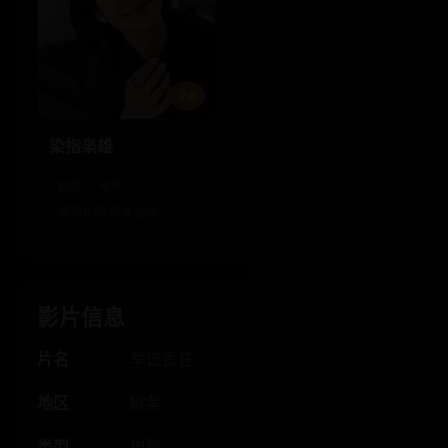
7.8
染指枭雄
欧美
电影
黑帮犯罪,惊悚剧情
影片信息
片名
举证责任
地区
欧美
类型
电影