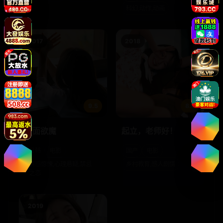
科幻,动作,动画
2017
2018
9.5
8.6
笑面欲魔
起立，老师好！
日韩
电影
国产
电影
情感惊悚,心理悬疑,禁忌
乡村教育,感人剧情
之恋
2019