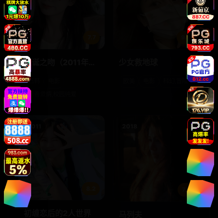
7.7
9.5
圣诞之吻（2011年电
少女救地球
影）
日韩
电影
欧美
电影
科幻,冒险
青春爱情,校园纯爱
2011
2018
8.2
7.8
初缠恋后的2人世界
马列夫