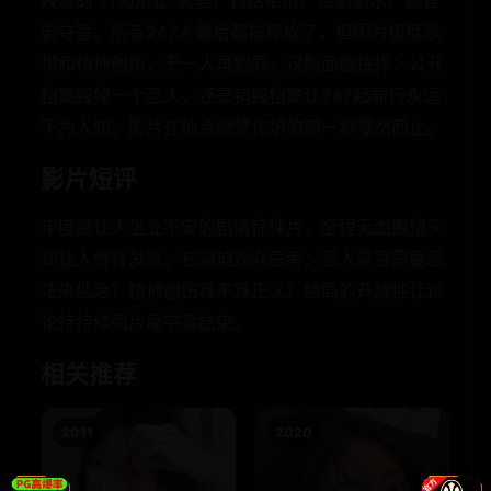
残忍的“行为矫正”实验，包括电击、强制溺水、感官
剥夺等。所有247人最后都被释放了，但因为极度恐
惧和精神创伤，无一人再犯罪。汉斯面临抉择：公开
档案毁掉一个圣人，还是销毁档案让247起罪行永远
不为人知。影片在他点燃焚化炉的那一刻戛然而止。
影片短评
年度最让人坐立不安的剧情惊悚片。全程无血腥镜头
却让人脊背发凉。它逼迫观众思考：恶人是否需要恶
法来惩治？精神创伤算不算正义？结局的开放性让讨
论持持续到片尾字幕结束。
相关推荐
2011
2020