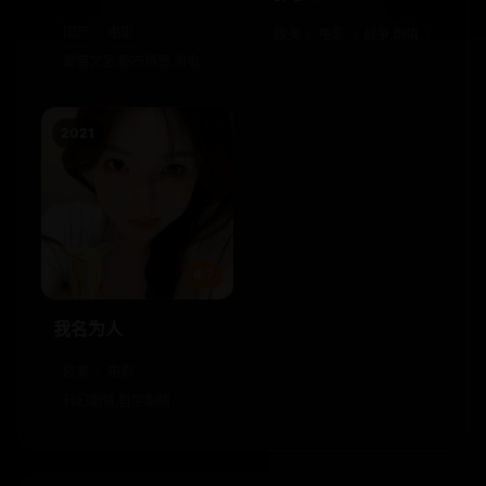
国产
电影
欧美
电影
战争,剧情
爱情文艺,都市情感,治愈
2021
8.7
我名为人
欧美
电影
科幻剧情,哲学剧情