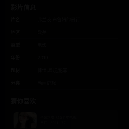
影片信息
片名
弗兰茨·布鲁姆的暴行
地区
欧美
类型
电影
年份
2019
题材
惊悚,悬疑,犯罪
分类
动画奇想
猜你喜欢
圣诞之吻（2011年电影）
日韩 · 2011 · 7.7