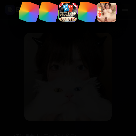
影
日本高清影视
首页
/
动画奇想
/
弗兰茨·布鲁姆的暴行